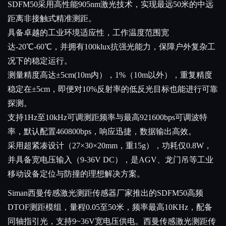
SDFM50采用高性能905nm激光技术，实现最远50米的中远
距离非接触式精准测距。
具备卓越的工业环境适应性，工作温度范围宽
达-20℃-60℃，并拥有100klux抗强光能力，保障户外复杂工
况下的稳定运行。
测量精度高达
±5cm(10m内），1%（10m以外）
，重复精度
稳定在±5cm，即便对10%反射率的低反光目标也能进行可靠
探测。
支持1Hz至10kHz可调测距频率与最高921600bps可调波特
率，默认配置460800bps，响应迅捷，数据输出高效。
采用超紧凑设计（27×30×20mm，重15g），功耗仅0.8W，
并具备宽电压输入（9-36V DC），是AGV、龙门吊等工业
移动设备定位与防撞的理想解决方案。
Siman西曼传感激光测距传感器厂家推出的SDFM50高频
DTOF测距模组，量程0.05至50米，频率最高10KHz，配备
同轴指引光，支持9~36V宽电压供电。西曼传感激光测距传