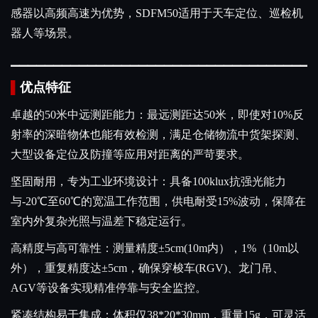
感器以高频高速为优势，SDFM50适用于天车定位、巡检机
器人等场景。
▁
▁
▁
▁
▁
▁
▁
▁
▁
▁
▁
▁
▁
▁
▁
▁
▁
▁
▁
▁
▁
▁
▁
▁
▁
▁
▁
▁
▁
▁
▁
▁
▁
▁
▁
▁
▌
优点特征
卓越的50米中远测距能力：最远测距达50米，即使对10%反
射率的深暗物体也能有效检测，满足仓储物流中货架探测、
大型设备定位及防撞等应用对距离的严苛要求。
坚固耐用，专为工业环境设计：具备100klux抗强光能力
与-20℃至60℃的宽温工作范围，供电耐受15%波动，保障在
室内外复杂光照与温差下稳定运行。
高精度与高可靠性：测量精度
±5cm(10m内），1%（10m以
外）
，重复精度达±5cm，确保穿梭车(RGV)、龙门吊、
AGV等设备实现精准停靠与安全监控。
紧凑结构易于集成：体积仅
38*20*30mm
，重量15g，可灵活