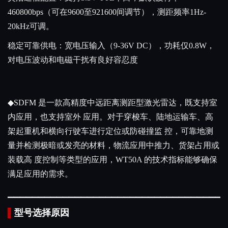
460800bps（可在9600至921600间调节），测距频率1Hz-
20kHz可调。
稳定可靠供电：宽电压输入（9-36V DC），功耗仅0.8W，
对电压波动和电磁干扰有良好容忍度
◆SDFM 是一款高精度中远距离测距型激光雷达，既支持室
内应用，也支持室外 应用。对于穿梭车、陆地运输车、高
架起重机和横向行驶车进行定位或防碰撞监 控，可靠地测
量并检测极暗或发亮的材料，物流应用中推力、货架占用或
装载高 度控制等类型的应用，WT50A 的技术指标能够确保
满足应用的需求。
▁
▁
▁
▁
▁
▁
▁
▁
▁
▁
▁
▁
▁
▁
▁
▁
▁
▁
▁
▁
▁
▁
▁
▁
▁
▁
▁
▁
▁
▁
▁
▁
▁
▁
▁
▁
▌
型号选择原因