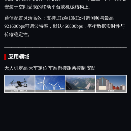
安装于空间受限的移动平台或机械结构上。
通信配置灵活高效：支持1Hz至10kHz可调测频与最高
921600bps可调波特率，默认460800bps，平衡数据实时性与
传输稳定性。
▁
▁
▁
▁
▁
▁
▁
▁
▁
▁
▁
▁
▁
▁
▁
▁
▁
▁
▁
▁
▁
▁
▁
▁
▁
▁
▁
▁
▁
▁
▁
▁
▁
▁
▁
▁
▌
应用领域
无人机定高|天车定位|车厢衔接距离控制|安防