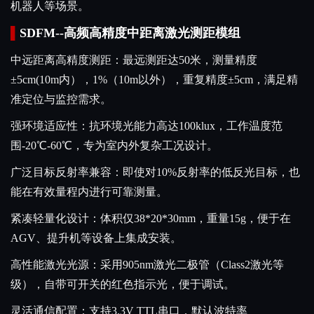
机器人等场景。
▌
SDFM
--高频高精度中距离激光测距模组
中远距离高精度测距：最远测距达50米，测量精度
±5cm(10m内），1%（10m以外），重复精度±5cm，满足精
准定位与监控需求。
强环境适应性：抗环境光能力高达100klux，工作温度范
围-20℃-60℃，专为室内外复杂工况设计。
广泛目标反射率兼容：即使对10%反射率的低反光目标，也
能在有效量程内进行可靠测量。
紧凑轻量化设计：体积仅38*20*30mm，重量15g，便于在
AGV、提升机等设备上集成安装。
高性能激光光源：采用905nm激光二极管（Class2激光等
级），自带可开关的红色指示光，便于调试。
灵活通信配置：支持3.3V TTL串口，默认波特率