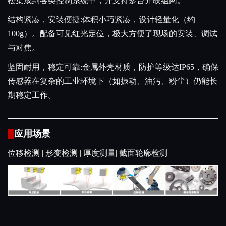
松集成到各类控制系统中，并支持多台并联组网。
结构紧凑，安装便捷:体积小巧紧凑，设计轻量化（约
100g）。配备可见红光定位，极大方便了现场的安装、调试
与对焦。
坚固耐用，稳定可靠:金属外壳材质，防护等级达IP65，确保
传感器在复杂的工业环境下（如振动、油污、粉尘）仍能长
期稳定工作。
▁
▁
▁
▁
▁
▁
▁
▁
▁
▁
▁
▁
▁
▁
▁
▁
▁
▁
▁
▁
▁
▁
▁
▁
▁
▁
▁
▁
▁
▁
▁
▁
▁
▁
▁
▁
█
应用场景
位移检测 | 形变检测 | 厚度测量| 截面轮廓检测