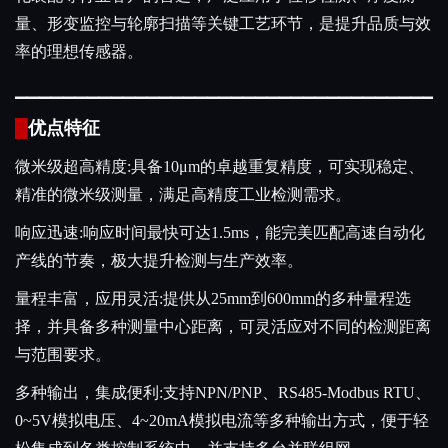
量、形变监控与轮廓扫描等关键工艺环节，是提升品质与效
率的理想传感器。
▁
▁
▁
▁
▁
▁
▁
▁
▁
▁
▁
▁
▁
▁
▁
▁
▁
▁
▁
▁
▁
▁
▁
▁
▁
▁
▁
▁
▁
▁
▁
▁
▁
▁
▁
▁
█
优点特征
微米级超高精度:具备10μm的卓越重复精度，可实现稳定、
精准的微米级测量，满足高精度工业检测需求。
响应迅速:响应时间最快可达1.5ms，能完美匹配高速自动化
产线的节奏，极大提升检测与生产效率。
量程丰富，应用灵活:提供从25mm到600mm的多种量程选
择，并具备多种测量中心距离，可灵活应对不同的检测距离
与范围要求。
多种输出，集成便利:支持NPN/PNP、RS485-Modbus RTU、
0~5V模拟电压、4~20mA模拟电流等多种输出方式，便于轻