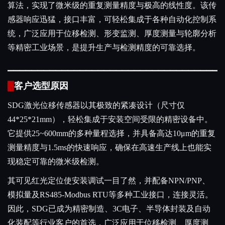
算法，实现了微米级的重复测量精度与极高的线性度。该传
感器响应迅猛，接口丰富，可轻松集成于各种自动化控制系
统，广泛应用于位移检测、形变监测、厚度测量与轮廓分析
等精密工业场景，是提升生产与检测精度的可靠选择。
▁
▁
▁
▁
▁
▁
▁
▁
▁
▁
▁
▁
▁
▁
▁
▁
▁
▁
▁
▁
▁
▁
▁
▁
▁
▁
▁
▁
▁
▁
▁
▁
▁
▁
▁
▁
█
客户选型原因
SDG激光位移传感器以其极致的紧凑设计（尺寸仅
44*25*21mm），轻松集成于安装空间受限的精密设备中。
它提供25~600mm的多种量程选择，并具备高达10μm的重复
测量精度与1.5ms的快速响应，确保在高速生产线上也能实
现稳定可靠的微米级检测。
其可见红光定位使安装调试一目了然，并配备NPN/PNP、
模拟量及RS485-Modbus RTU等多种工业接口，连接灵活。
因此，SDG已成为精密制造、3C电子、半导体封装及自动
化装配等行业客户的首选，广泛应用于位移检测、厚度测